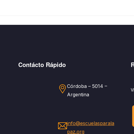
Contácto Rápido
R
Córdoba – 5014 –
V
Argentina
info@escuelasparala
paz.org