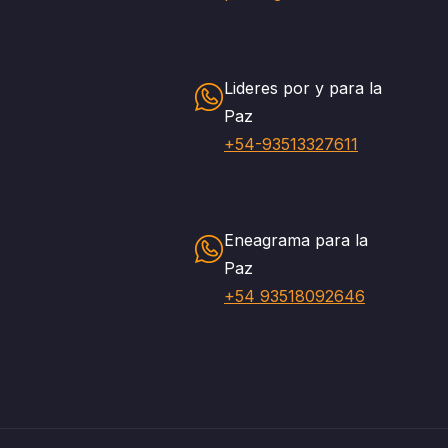
Lideres por y para la
Paz
+54-93513327611
Eneagrama para la
Paz
+54 93518092646