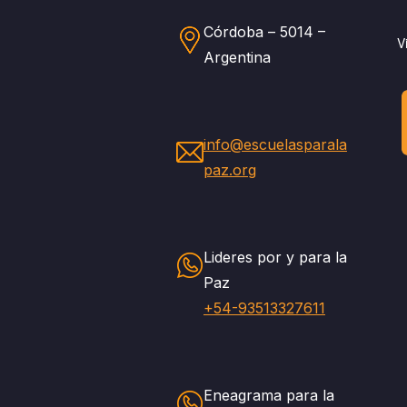
Córdoba – 5014 –
V
Argentina
info@escuelasparala
paz.org
Lideres por y para la
Paz
+54-93513327611
Eneagrama para la