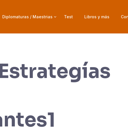
Diplomaturas / Maestrias
Test
Libros y más
Con
Estrategías
ntes1