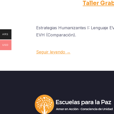
Taller Gra
Estrategias Humanizantes I: Lenguaje 
EVH (Comparación).
ARS
USD
Seguir leyendo →