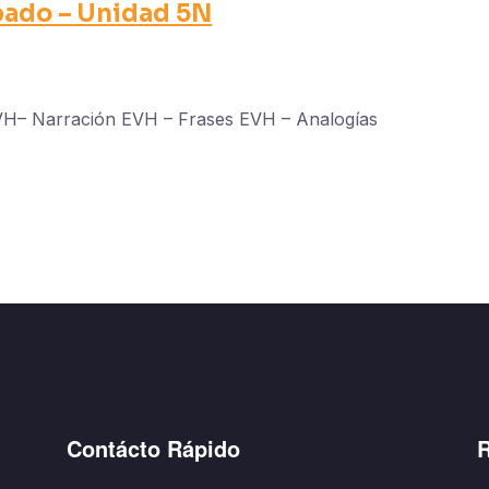
bado – Unidad 5N
EVH– Narración EVH – Frases EVH – Analogías
Contácto Rápido
R