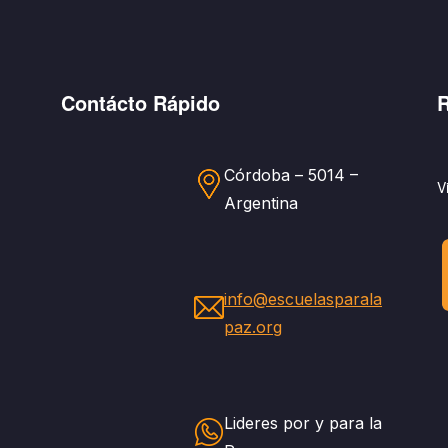
Contácto Rápido
R
Córdoba – 5014 –
V
Argentina
info@escuelasparala
paz.org
Lideres por y para la