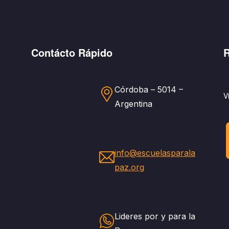
Contácto Rápido
R
Córdoba – 5014 –
V
Argentina
info@escuelasparala
paz.org
Lideres por y para la