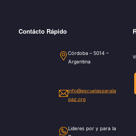
Contácto Rápido
R
Córdoba – 5014 –
V
Argentina
info@escuelasparala
paz.org
Lideres por y para la