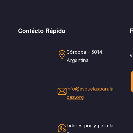
Contácto Rápido
R
Córdoba – 5014 –
V
Argentina
info@escuelasparala
paz.org
Lideres por y para la