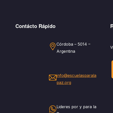
Contácto Rápido
R
Córdoba – 5014 –
V
Argentina
info@escuelasparala
paz.org
Lideres por y para la