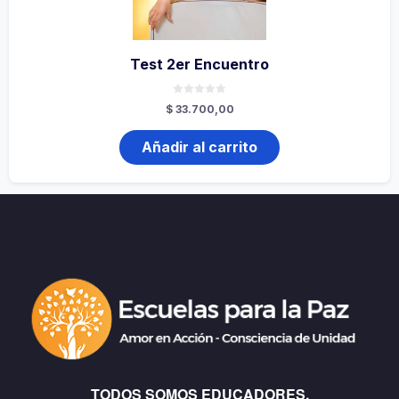
Test 2er Encuentro
0
$
33.700,00
de
5
Añadir al carrito
TODOS SOMOS EDUCADORES,