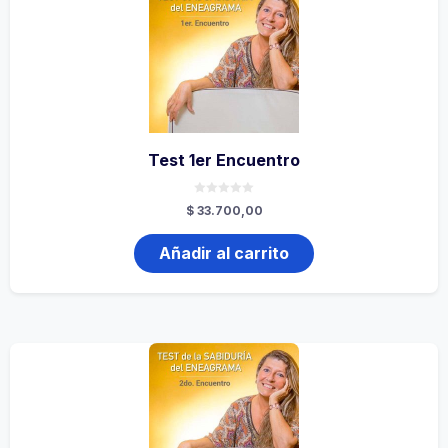
Test 1er Encuentro
0
$
33.700,00
de
5
Añadir al carrito