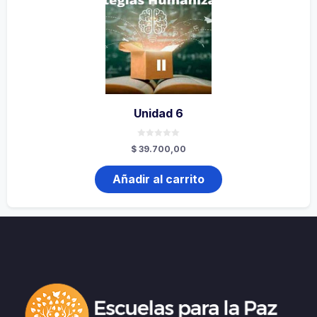
Unidad 6
0
$
39.700,00
de
5
Añadir al carrito