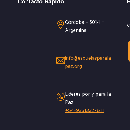
Contácto Rápido
R
Córdoba – 5014 –
V
Argentina
info@escuelasparala
paz.org
Lideres por y para la
Paz
+54-93513327611