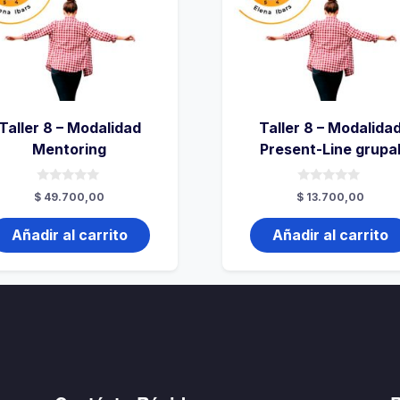
Taller 8 – Modalidad
Taller 8 – Modalida
Mentoring
Present-Line grupa
0
0
$
49.700,00
$
13.700,00
de
de
5
5
Añadir al carrito
Añadir al carrito