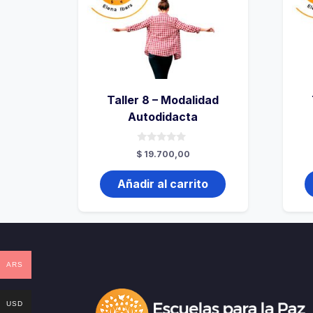
Taller 8 – Modalidad
Autodidacta
0
$
19.700,00
de
5
Añadir al carrito
ARS
USD