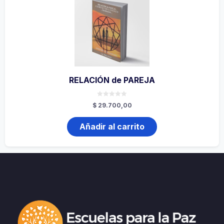
RELACIÓN de PAREJA
0
$
29.700,00
de
5
Añadir al carrito