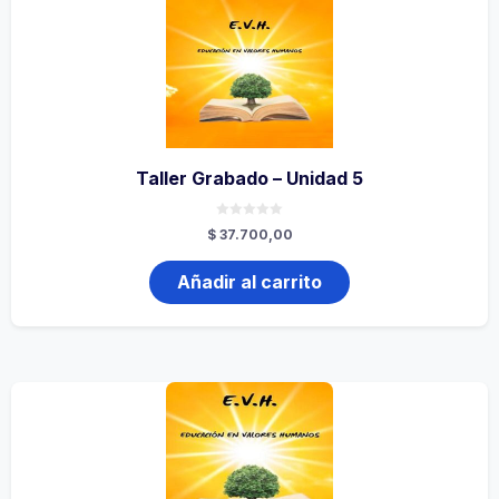
Taller Grabado – Unidad 5
0
$
37.700,00
de
5
Añadir al carrito