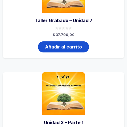
Taller Grabado – Unidad 7
0
$
37.700,00
de
5
Añadir al carrito
Unidad 3 – Parte 1