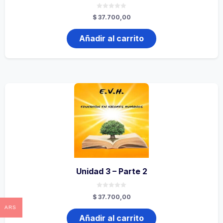
0
$
37.700,00
de
5
Añadir al carrito
Unidad 3 – Parte 2
0
$
37.700,00
de
5
ARS
Añadir al carrito