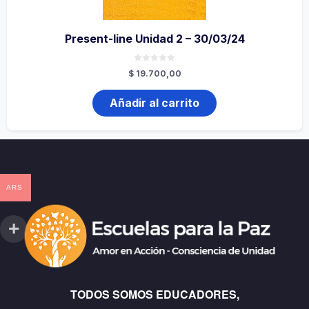
Present-line Unidad 2 – 30/03/24
0
$
19.700,00
de
5
Añadir al carrito
ARS
TODOS SOMOS EDUCADORES,