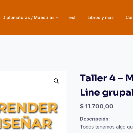
Diplomaturas / Maestrias
Test
Libros y más
Con
Taller 4 –
Line grupa
$
11.700,00
Descripción:
Todos tenemos algo q