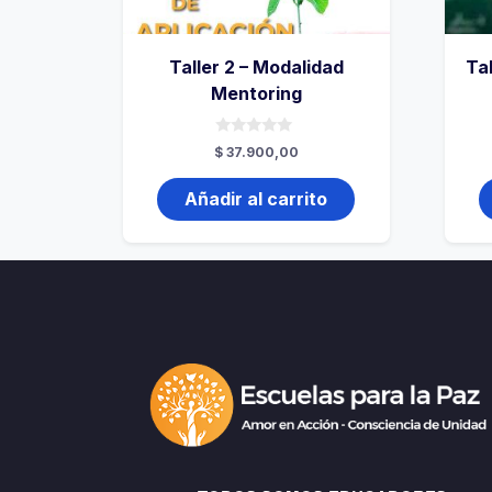
Taller 2 – Modalidad
Ta
Mentoring
0
$
37.900,00
de
5
Añadir al carrito