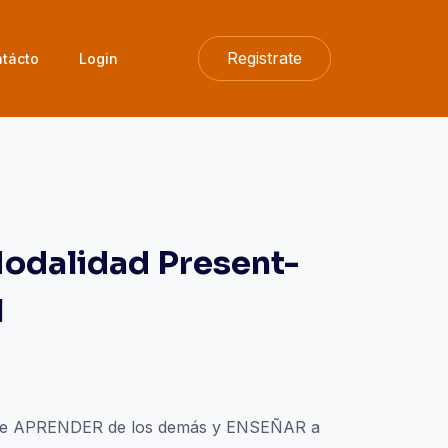
Registrate
tácto
Login
 Modalidad Present-
l
ue APRENDER de los demás y ENSEÑAR a