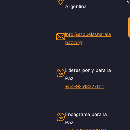
V
Argentina
info@escuelasparala
paz.org
Lideres por y para la
Paz
+54-93513327611
Eneagrama para la
Paz