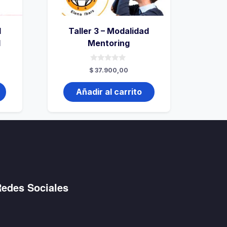
d
Taller 3 – Modalidad
l
Mentoring
0
$
37.900,00
de
5
Añadir al carrito
edes Sociales