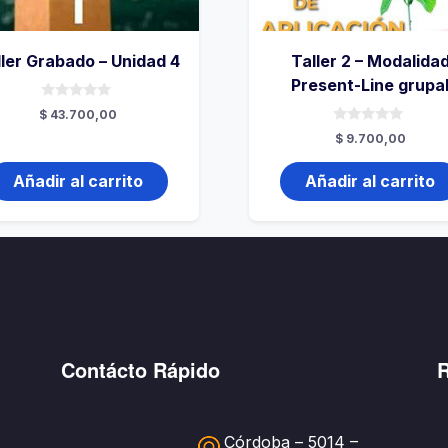
ller Grabado – Unidad 4
Taller 2 – Modalida
Present-Line grupa
0
$
43.700,00
de
0
5
$
9.700,00
de
5
Añadir al carrito
Añadir al carrito
Contácto Rápido
R
Córdoba – 5014 –