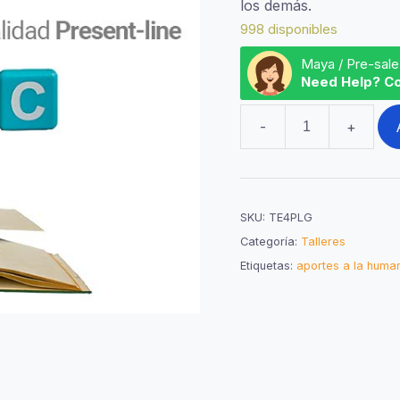
los demás.
998 disponibles
Maya / Pre-sale
Need Help? Co
-
+
Taller
4
–
Modalidad
SKU:
TE4PLG
Present-
Categoría:
Talleres
Line
Etiquetas:
aportes a la huma
grupal
cantidad