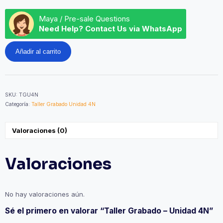
Maya / Pre-sale Questions
Need Help? Contact Us via WhatsApp
Taller
Añadir al carrito
Grabado
-
Unidad
4N
cantidad
SKU:
TGU4N
Categoría:
Taller Grabado Unidad 4N
Valoraciones (0)
Valoraciones
No hay valoraciones aún.
Sé el primero en valorar “Taller Grabado – Unidad 4N”