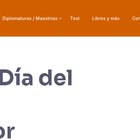
Diplomaturas / Maestrias
Test
Libros y más
Con
Día del
or