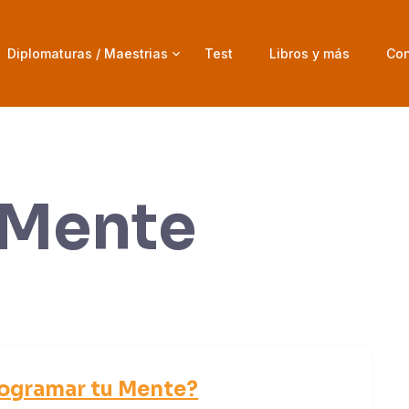
Diplomaturas / Maestrias
Test
Libros y más
Con
Mente
ogramar tu Mente?