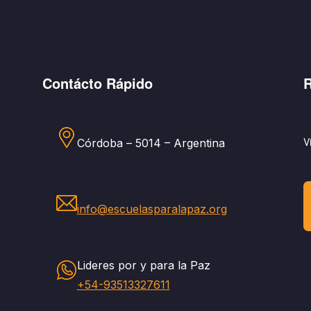
Contácto Rápido
R
V
Córdoba – 5014 – Argentina
info@escuelasparalapaz.org
Lideres por y para la Paz
+54-93513327611