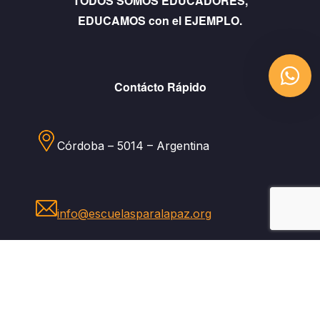
TODOS SOMOS EDUCADORES,
EDUCAMOS con el EJEMPLO.
Contácto Rápido
Córdoba – 5014 – Argentina
info@escuelasparalapaz.org
Lideres por y para la Paz
+54-93513327611