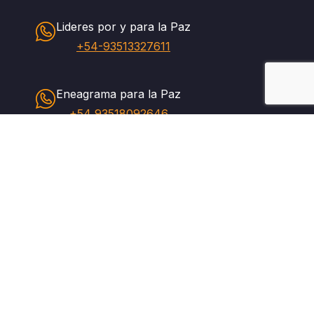
Lideres por y para la Paz
+54-93513327611
Eneagrama para la Paz
+54 93518092646
Redes Sociales
Visitá y seguinos en nuestras redes sociales.