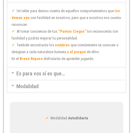
✓
Un taller para darnos cuenta de aquellos comportamientos que
los
demás ven
con facilidad en nosotros, pero que a nosotros nos cuesta
reconocer.
✓
Al tomar conciencia de tus
“Puntos Ciegos”
los reconocerás con
facilidad y podrás mejorar tu personalidad.
✓
También encontrarás los
nombres
que comúnmente se conocen o
designan a cada naturaleza humana
y el porqué
de ellos.
En el
Breve Repaso
disfrutarás de aprender jugando.
Es para vos sí es que…
Modalidad
✓
Modalidad
Autodidacta