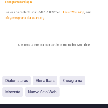
eneagramaparalapaz
Las vías de contacto son: +549 351 809 2646
– Enviar WhatsApp
, mail
info@eneagrama-elenaibars.org
.
Si el tema te interesa, compartilo en tus
Redes Sociales!
Diplomaturas
Elena Ibars
Eneagrama
Maestría
Nuevo Sitio Web