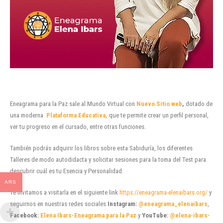
Eneagrama para la Paz sale al Mundo Virtual con
Nuevo Sitio web
,
dotado de
una moderna
Plataforma Educativa,
que te permite crear un perfil personal,
ver tu progreso en el cursado, entre otras funciones.
También podrás adquirir los libros sobre esta Sabiduría, los diferentes
Talleres de modo autodidacta y solicitar sesiones para la toma del Test para
descubrir cuál es tu Esencia y Personalidad.
ARS
Te invitamos a visitarla en el siguiente link
https://eneagrama-elenaibars.org/
y
seguirnos en nuestras redes sociales
Instagram:
@eneagrama_elenaibars
,
Facebook:
Elena Ibars-Eneagrama para la Paz
y
YouTube:
@elena-ibars-