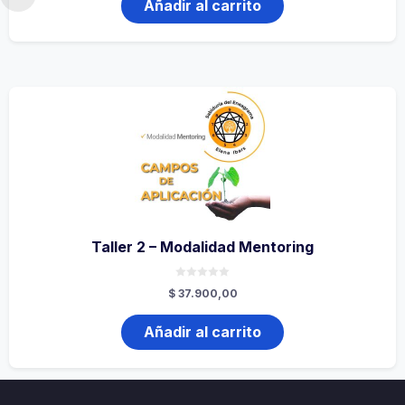
Añadir al carrito
Taller 2 – Modalidad Mentoring
0
$
37.900,00
de
5
Añadir al carrito