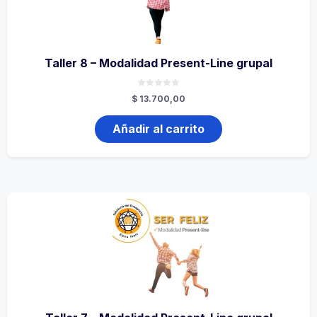
Taller 8 – Modalidad Present-Line grupal
0
$
13.700,00
de
5
Añadir al carrito