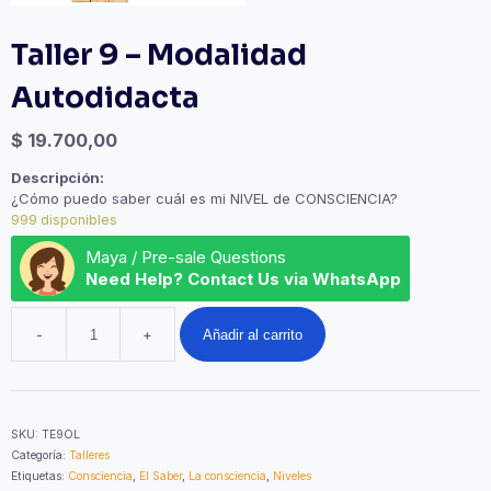
Taller 9 – Modalidad
Autodidacta
$
19.700,00
Descripción:
¿Cómo puedo saber cuál es mi NIVEL de CONSCIENCIA?
999 disponibles
Maya / Pre-sale Questions
Need Help? Contact Us via WhatsApp
-
+
Añadir al carrito
Taller
9
–
Modalidad
Autodidacta
SKU:
TE9OL
cantidad
Categoría:
Talleres
Etiquetas:
Consciencia
,
El Saber
,
La consciencia
,
Niveles