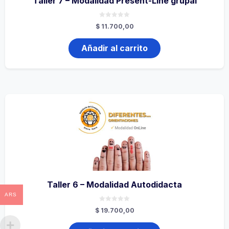
Taller 7 – Modalidad Present-Line grupal
0
$
11.700,00
de
5
Añadir al carrito
Taller 6 – Modalidad Autodidacta
ARS
0
$
19.700,00
de
5